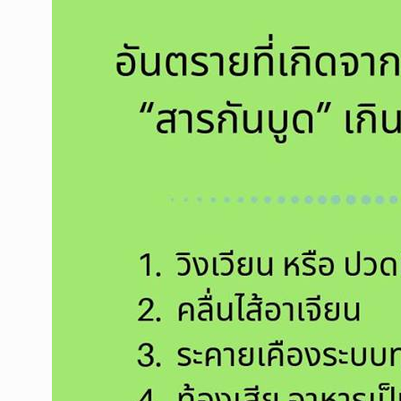
irectors
Senior Executives
s
Branch Offices
ture
Corporate Services
oduction
Tax Claim