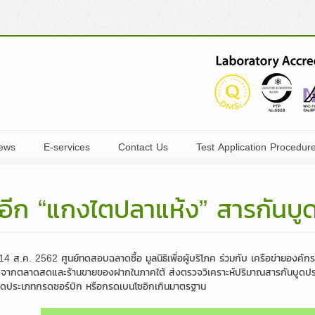
ews
E-services
Contact Us
Test Application Procedur
Food product
egulations
tivity News
Test Application
Central Laboratory (Thailand) Co.,Ltd.
อีก “แกงไตปลาแห้ง” สารกันบู
Non-food product
on
 News
Accredited Certification
Branches
dia News
Join Us
ที่ 14 ส.ค. 2562 ศูนย์ทดสอบฉลาดซื้อ มูลนิธิเพื่อผู้บริโภค ร่วมกับ เครือข่ายองค
e Directors
rchase
ces
 จากตลาดสดและร้านขายของฝากในภาคใต้ ส่งตรวจวิเคราะห์ปริมาณสารกันบูดประเภ
ดประเภทกรดซอร์บิก หรือกรดเบนโซอิกเกินมาตรฐาน
O Clip
 and