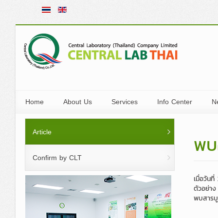
Home
About Us
Services
Info Center
N
In Brief
Laboratory Testing Services
Importing Country R
Ac
Article
พบ
Vision Mission
Calibration Services
Technical Informati
PR
Confirm by CLT
Board of Directors
Board of Directors and
Laboratory Training Services
Thai Regulations
Me
เมื่อวัน
Senior Executive
Board of Executiv
Pu
Proficiency Testing Program Servi
ตัวอย่าง
พบสารบู
CLT Code of Ethics
Audit Committee
VD
Inspection &amp; Quality Systems