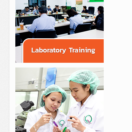
List of Managing D
Products Certification
Annual Report
Executives
System Management Consultation
Services
Organization struc
Analysis and Research on Agro-pr
Factors Services
R&amp;D Promotion Program for 
at 300 percents