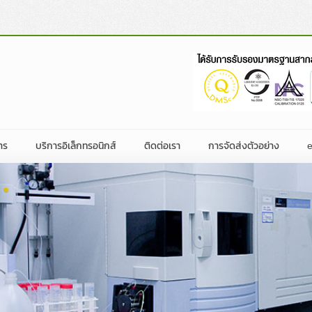
าร
บริการอิเล็กทรอนิกส์
ติดต่อเรา
การจัดส่งตัวอย่าง
ผลิตภัณฑ์อาหาร
ฏิบัติการ
นค้าของประเทศต่างๆ
ิจกรรม
ใบคำขอรับบริการ
บริษัท ห้องปฏิบัติการกลาง (ประเทศไทย) จ
ผลิตภัณฑ์ที่ไม่ใช่อาหาร
ะชาสัมพันธ์
การรับรองที่ได้รับ
ติดต่อสาขา
ริษัท
ปฏิทินฝึกอบรม
หมายไทย
อสิ่งพิมพ์/เว็บไซต์
ร่วมงานกับเรา
ริหาร
Food Classification
ฏิบัติการ
จัดจ้าง
ตรวจสอบ
 GAP,
าว