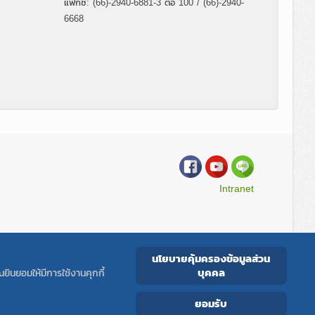
แฟกซ์: (66)-2940-6881-3 ต่อ 100 / (66)-2940-
6668
Intranet
นโยบายคุ้มครองข้อมูลส่วน
Copyright © All rights reserved.
CENTRAL LAB THAI
บุคคล
ยินยอมให้มีการใช้งานคุกกี้
ยอมรับ