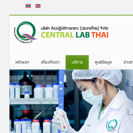
หน้าแรก
เกี่ยวกับเรา
บริการ
ศูนย์ข้อมูล
ข่าวส
ประวัติความเป็นมาโดยย่อ
การทดสอบและตรวจวิเคราะห์ทางห้องป
กฎระเบียบการนำเข้าสิ
ข่าวก
วิสัยทัศน์ พันธกิจ วัตถุประสงค์องค์กร
สอบเทียบเครื่องมือ
ข้อมูลวิชาการ
ข่าวปร
คณะกรรมการบ
คณะกรรมการและผู้บริหารบริษัท
การฝึกอบรมทางห้องปฏิบัติการ
พระราชบัญญัติและกฎ
ข่าวสื่
คณะกรรมการบ
ประมวลจริยธรรม
โปรแกรมทดสอบความชำนาญทางห้องป
จัดซื้อ
คณะกรรมการ
นโยบายคุ้มครองข้อมูลส่วนบุคคล
หน่วยตรวจและหน่วยรับรองมาตรฐาน
คลิปข่